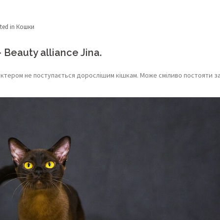
ted in
Кошки
Beauty alliance Jina.
рактером не поступається дорослішим кішкам. Може сміливо постояти з