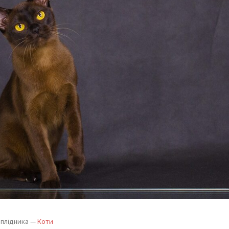
зплідника —
Коти