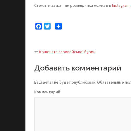
Стежити за життям розплідника можна в в
Instagram
Facebook
Twitter
Отправить
Кошенята європейської бурми
Post
Добавить комментарий
navigation
Ваш e-mail не будет опубликован.
Обязательные по
Комментарий