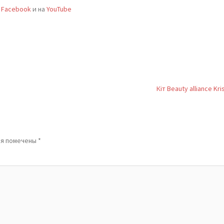
,
Facebook
и на
YouTube
Кіт Beauty alliance Kri
ля помечены
*