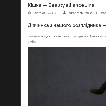
Кішка — Beauty alliance Jina
Posted on
17.03.2019
europeanburmese
Pos
Дівчинка з нашого розплідника — 
Jina — молода кішка нашого розплідника. Але за ха
себе.