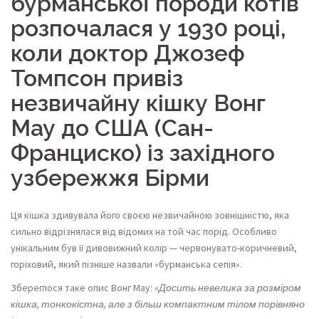
бурманської породи котів
розпочалася у 1930 році,
коли доктор Джозеф
Томпсон привіз
незвичайну кішку Вонг
Мау до США (Сан-
Франциско) із західного
узбережжя Бірми
Ця кішка здивувала його своєю незвичайною зовнішністю, яка
сильно відрізнялася від відомих на той час порід. Особливо
унікальним був її дивовижний колір — червонувато-коричневий,
горіховий, який пізніше назвали «бурманська сепія».
Збереглося таке опис Вонг Мау:
«Досить невелика за розміром
кішка, тонкокістна, але з більш компактним тілом порівняно