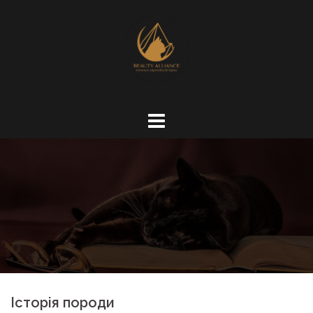
Skip
to
content
Історія породи