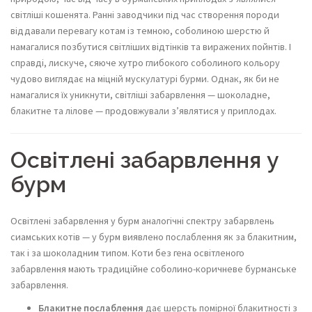
світліші кошенята. Ранні заводчики під час створення породи
віддавали перевагу котам із темною, соболиною шерстю й
намагалися позбутися світліших відтінків та виражених пойнтів. І
справді, лискуче, сяюче хутро глибокого соболиного кольору
чудово виглядає на міцній мускулатурі бурми. Однак, як би не
намагалися їх уникнути, світліші забарвлення — шоколадне,
блакитне та лілове — продовжували з’являтися у приплодах.
Освітлені забарвлення у
бурм
Освітлені забарвлення у бурм аналогічні спектру забарвлень
сиамських котів — у бурм виявлено послаблення як за блакитним,
так і за шоколадним типом. Коти без гена освітленого
забарвлення мають традиційне соболино-коричневе бурманське
забарвлення.
Блакитне послаблення
дає шерсть помірної блакитності з