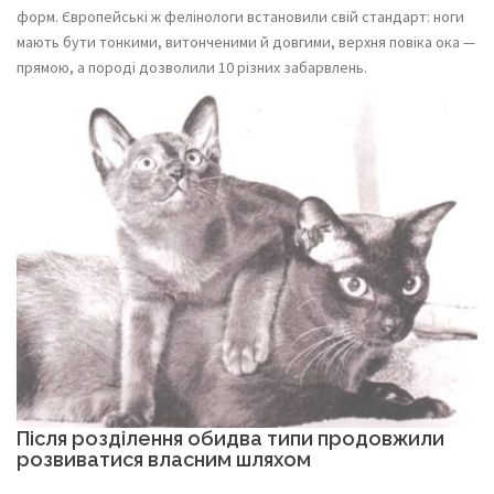
форм. Європейські ж фелінологи встановили свій стандарт: ноги
мають бути тонкими, витонченими й довгими, верхня повіка ока —
прямою, а породі дозволили 10 різних забарвлень.
Після розділення обидва типи продовжили
розвиватися власним шляхом