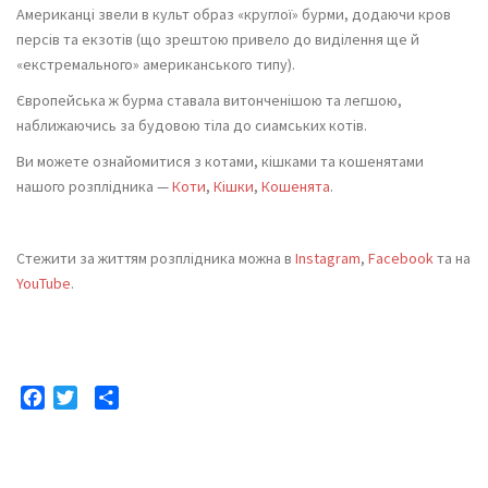
Американці звели в культ образ «круглої» бурми, додаючи кров
персів та екзотів (що зрештою привело до виділення ще й
«екстремального» американського типу).
Європейська ж бурма ставала витонченішою та легшою,
наближаючись за будовою тіла до сиамських котів.
Ви можете ознайомитися з котами, кішками та кошенятами
нашого розплідника —
Коти
,
Кішки
,
Кошенята
.
Стежити за життям розплідника можна в
Instagram
,
Facebook
та на
YouTube
.
Facebook
Twitter
Отправить