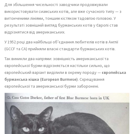
Для збільшення чисельності заводчики продовжували
використовувати сиамських котів, але вже сучасного типу — з
витонченими лініями, тоншим кістяком тадовгою головою. У
результаті зовнішній вигляд бурманських котів у Європі став
відрізнятися від американських.
У 1952 році два найбільші об’єднання любителів котів в Англії
(GCCF та CA) прийняли власні стандарти бурманських котів.
Так виникли два напрями: зовнішність американської та
європейської бурми відрізняється настільки сильно, що
європейський варіант виділили в окрему породу —
європейська
бурманська кішка (European Burmese)
. Схрещування
європейської та американської бурми заборонені.