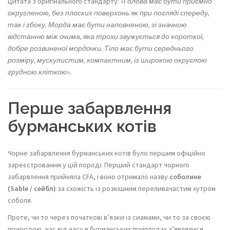
Цитата з оригінального стандарту:
«Голова має бути приємно
округленою, без плоских поверхонь як при погляді спереду,
так і збоку. Морда має бути наповненою, зі значною
відстанню між очима, яка трохи звужується до короткої,
добре розвиненої мордочки. Тіло має бути середнього
розміру, мускулистим, компактним, із широкою округлою
грудною кліткою»
.
Перше забарвлення
бурманських котів
Чорне забарвлення бурманських котів було першим офіційно
зареєстрованим у цій породі. Перший стандарт чорного
забарвлення прийняла CFA, і воно отримало назву
соболине
(Sable / сейбл)
за схожість із розкішним переливачастим хутром
соболя.
Проте, чи то через початкові в’язки із сиамами, чи то за своєю
природою, час від часу в бурманських приплодах з’являлися