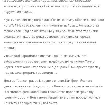
із сиамською кішкою, з коротшим хвостом, округлою
головою, короткою мордочкою та ширшою відстанню між
округлими очима»
.
З усіх можливих партнерів для в’язки Вонг Мау обрали сиамського
кота Тай Мау забарвлення сил-пойнт як найбільш близького за
фенотипом. Слід зазначити, що у 30-х роках XX століття сиами
виглядали інакше. За роки розведення сиамська порода
змінилася найсильніше — як за типом корпусу, так і за типом
голови.
У приплоді народилося два типи кошенят: сиамського
забарвлення та забарвлення, подібного до маминого. Темно-
коричневих кошенят ретельно відбирали й використовували у
подальших програмах розведення.
Доктор Томпсон разом із групою вчених Каліфорнійського
університету на чолі з доктором Келлером та групою ентузіастів
із місцевого фелінологічного товариства провели грамотну
племінну роботу. Вони змогли виділити відмінні породні ознаки
Вонг Мау та закріпити їх у потомстві.