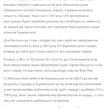
використовувати сиамських котів для збільшення дуже
обмеженого поголів’я племінних тварин, отримуючи велику
кількість гібридів. Через це у 1947 році CFA призупинила
реєстрацію бурм і прийняла рішення про необхідність наявності
не менше ніж трьох поколінь чистокровних бурм для реєстрації
кішки як бурманської.
Для багатьох це стало складністю, але серйозні заводчики не
припиняли роботу. Вже у 1957 році CFA відновила реєстрацію,
взявши до уваги достатню кількість чистокровних тварин.
Пізніше, у 60-х та 70-х роках XX століття, до Сполучених Штатів
було імпортовано інших аборигенних бурм. Однак більшість із нас
досі з гордістю відстежує свої родоводи саме до Вонг Мау.
У 1958 році Клуб любителів бурманських котів (UBCF) розпочав
розробку стандарту бурманських котів, який мав бути визнаний
усіма організаціями любителів котів. Цей стандарт прийняла CFA у
1959 році, його також схвалили інші фелінологічні асоціації, і з того
часу він залишився здебільшого незмінним.