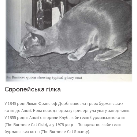
Європейська гілка
У 1949 році Ліліан Франс оф Дербі вивезла трьох бурманських
котів до Англії. Нова порода одразу привернула увагу заводчиків.
У 1955 році в Англії створили Клуб любителів бурманських котів
(The Burmese Cat Club), а у 1979 році — Товариство любителів
бурманських котів (The Burmese Cat Society).