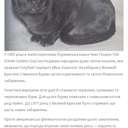
У 1955 році в Англії коричнева бурманська кішка Чінкі Ґолден Ґей
(Chinki Golden Gay) несподівано народила дуже світле кошеня, яке
назвали Голубий Сюрприз (Blue Surprise). Незабаром у Великій
Британії з’явилися бурми світло-коричневого та світло-блакитного
забарвлень.
Генетики вирішили піти далі й отримати червоних, кремових та
черепахових бурм. Для цього бурму повязали з сиамським котом
ред-пойнт. До 1977 року у Великій Британії було отримано ще
шість нових забарвлень.
Проте американські фелінологи не розділили цього захоплення,
вважаючи, що порода втрачає свою головну рису — округлість