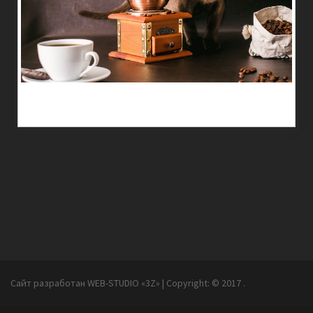
Сайт разработан WEB-STUDIO «3Z»
|
Copyright:
©
2017 .