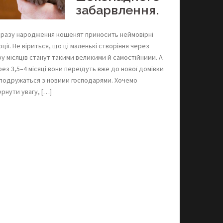
забарвлення.
разу народження кошенят приносить неймовірні
ції. Не віриться, що ці маленькі створіння через
ру місяців станут такими великими й самостійними. А
рез 3,5–4 місяці вони переїдуть вже до нової домівки
 подружаться з новими господарями. Хочемо
ернути увагу, […]