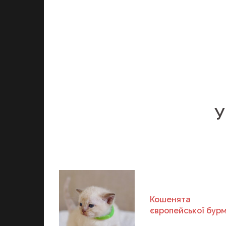
У
Кошенята
європейської бур