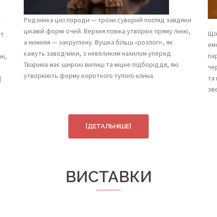
Родзинка цієї породи — трохи суворий погляд завдяки
цікавій формі очей. Верхня повіка утворює пряму лінію,
Що
нт
а нижняя — закруглену. Вушка більш «розлогі», як
емо
кажуть заводчики, з невеликим нахилом уперед.
па
ні,
Тварина має широкі вилиці та міцне підборіддя, які
че
утворюють форму короткого тупого клина.
та
]
зв
[ДЕТАЛЬНІШЕ]
ВИСТАВКИ