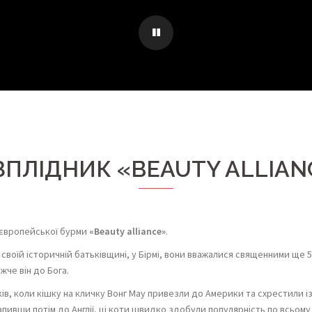
ЗПЛІДНИК «BEAUTY ALLIAN
 європейської бурми
«Beauty alliance»
.
своїй історичній батьківщині, у Бірмі, вони вважалися священними ще 500
жче він до Бога.
ків, коли кішку на кличку Вонг Мау привезли до Америки та схрестили із
апивши потім до Англії, ці коти швидко здобули популярність по всьом