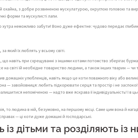
а й охайна, з добре розвиненою мускулатурою, округлою головою та в
нкі форми та мускулисті лапи.
го хутра неможливо забути! Воно дуже ефектне: чудово передає глибину
за який їх люблять у всьому світі.
, що навіть при схрещуванні з іншими котами потомство зберігає бурма
на світі їй необхідне товариство людини, а також інших тварин — чи то
в домашніх улюбленців, навіть якщо це коти поважного віку або велик
 — завойовниця: любить підкорювати серця та простір і не заспокоїть
лишитися непоміченою — надто вже яскрава її індивідуальність! І в ць
ія, то людина в ній, безумовно, на першому місці. Саме цим вона й нага
справах — ці коти дуже домашні й господарські.
із дітьми та розділяють із ни