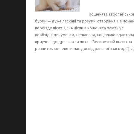
Кошенята європейської
бурми — дуже ласкаві та розумні створіння. На моме
переїзду після 3,5–4 місяців кошенята мають усі
необхідні документи, щеплення, соціально адаптова
приучені до драпака та лотка. Величезний вплив на
розвиток кошеняти має досвід ранньої взаємодії […