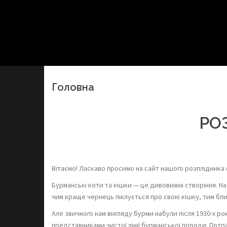
Головна
РО
Вітаємо! Ласкаво просимо на сайт нашого розплідника
Бурманські коти та кішки — це дивовижні створіння. На 
чим краще чернець піклується про свою кішку, тим бли
Але звичного нам вигляду бурми набули після 1930-х ро
представниками чистої лінії бурманської породи. Потр