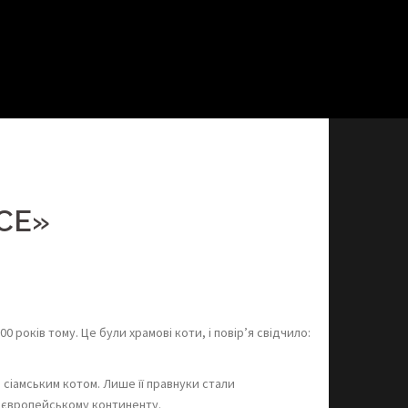
CE»
 років тому. Це були храмові коти, і повір’я свідчило:
 сіамським котом. Лише її правнуки стали
у європейському континенту.