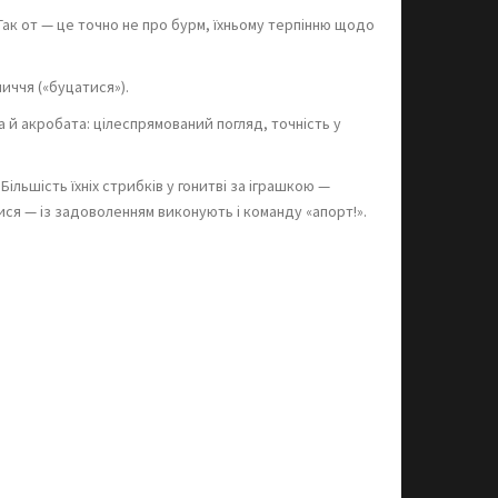
Так от — це точно не про бурм, їхньому терпінню щодо
иччя («буцатися»).
а й акробата: цілеспрямований погляд, точність у
льшість їхніх стрибків у гонитві за іграшкою —
тися — із задоволенням виконують і команду «апорт!».