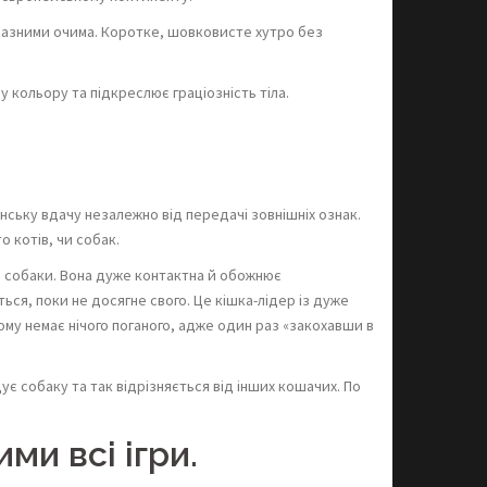
иразними очима. Коротке, шовковисте хутро без
 кольору та підкреслює граціозність тіла.
нську вдачу незалежно від передачі зовнішніх ознак.
 котів, чи собак.
і собаки. Вона дуже контактна й обожнює
ся, поки не досягне свого. Це кішка-лідер із дуже
ому немає нічого поганого, адже один раз «закохавши в
дує собаку та так відрізняється від інших кошачих. По
ми всі ігри.