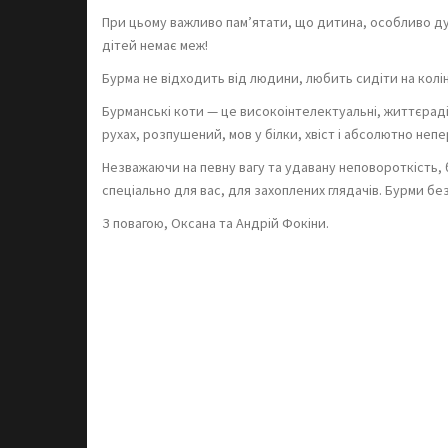
При цьому важливо пам’ятати, що дитина, особливо дуж
дітей немає меж!
Бурма не відходить від людини, любить сидіти на колін
Бурманські коти — це високоінтелектуальні, життєрадіс
рухах, розпушений, мов у білки, хвіст і абсолютно неп
Незважаючи на певну вагу та удавану неповороткість, б
спеціально для вас, для захоплених глядачів. Бурми бе
З повагою, Оксана та Андрій Фокіни.