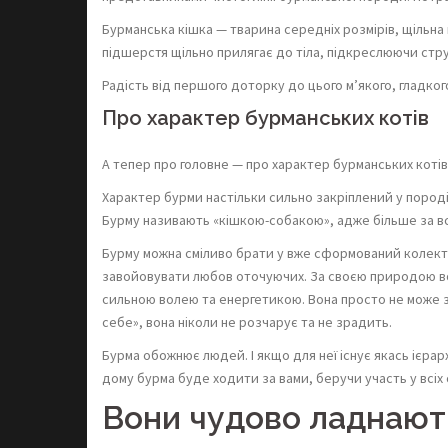
Бурманська кішка — тварина середніх розмірів, щільн
підшерстя щільно прилягає до тіла, підкреслюючи стру
Радість від першого доторку до цього м’якого, гладко
Про характер бурманських котів
А тепер про головне — про характер бурманських котів, 
Характер бурми настільки сильно закріплений у породі
Бурму називають «кішкою-собакою», адже більше за все 
Бурму можна сміливо брати у вже сформований колекти
завойовувати любов оточуючих. За своєю природою вона
сильною волею та енергетикою. Вона просто не може за
себе», вона ніколи не розчарує та не зрадить.
Бурма обожнює людей. І якщо для неї існує якась ієрарх
дому бурма буде ходити за вами, беручи участь у всіх 
Вони чудово ладнають 