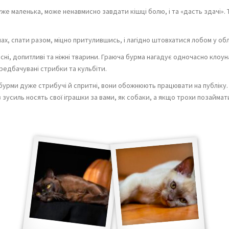
е маленька, може ненавмисно завдати кішці болю, і та «дасть здачі». 
ах, спати разом, міцно притулившись, і лагідно штовхатися лобом у обл
ні, допитливі та ніжні тварини. Граюча бурма нагадує одночасно клоун
ередбачувані стрибки та кульбіти.
урми дуже стрибучі й спритні, вони обожнюють працювати на публіку. Бі
з зусиль носять свої іграшки за вами, як собаки, а якщо трохи позайма