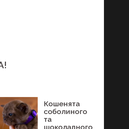
А!
Кошенята
соболиного
та
шоколадного