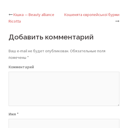
Кішка — Beauty alliance
Кошенята європейської бурми
Post
Ricotta
navigation
Добавить комментарий
Ваш e-mail не будет опубликован.
Обязательные поля
помечены
*
Комментарий
Имя
*