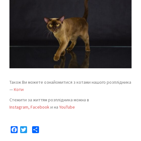
Також Ви можете ознайомитися з котами нашого розплідника
—
Коти
Стежити за життям розплідника можна в
Instagram,
Facebook
и на
YouTube
Facebook
Twitter
Отправить