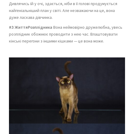
Дивлячись їй у очі, здається, ніби в її голові продумується
найгеніальніший план у світі. Але незважаючи на це, вона
дуже ласкава дівчинка.
#З ЖиттяРозплідника
Вона неймовірно дружелюбна, увесь
розплідник обожнює проводити з нею час. Влаштовувати
кінські перегони з іншими кішками — це вона може.