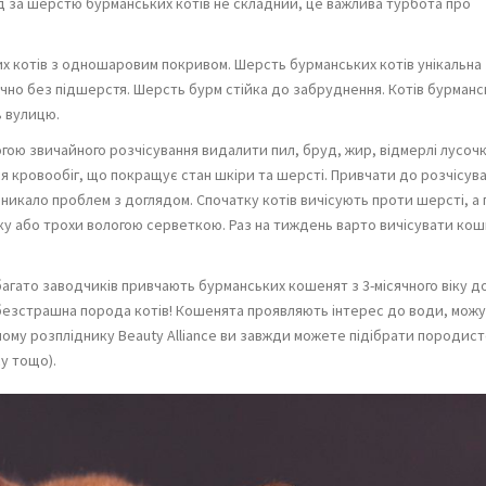
ляд за шерстю бурманських котів не складний, це важлива турбота про
 котів з одношаровим покривом. Шерсть бурманських котів унікальна 
ично без підшерстя. Шерсть бурм стійка до забруднення. Котів бурманс
ь вулицю.
гою звичайного розчісування видалити пил, бруд, жир, відмерлі лусоч
ся кровообіг, що покращує стан шкіри та шерсті. Привчати до розчісув
иникало проблем з доглядом. Спочатку котів вичісують проти шерсті, а 
у або трохи вологою серветкою. Раз на тиждень варто вичісувати кош
агато заводчиків привчають бурманських кошенят з 3-місячного віку д
безстрашна порода котів! Кошенята проявляють інтерес до води, мож
ашому розпліднику Beauty Alliance ви завжди можете підібрати породис
у тощо).