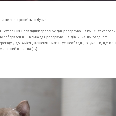
n
Кошеняти європейської бурми
ні створіння. Розплідник пропонує для резервування кошенят європей
ого забарвлення — вільна для резервування. Дівчинка шоколадного
реїзду у 3,5–4 місяці кошенята мають усі необхідні документи, щеплен
еличезний вплив на […]