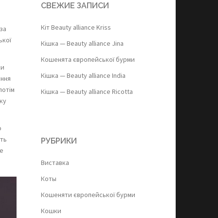
СВЕЖИЕ ЗАПИСИ
Кіт Beauty alliance Kriss
за
ької
Кішка — Beauty alliance Jina
Кошенята європейської бурми
ки
Кішка — Beauty alliance India
ання
потім
Кішка — Beauty alliance Ricotta
ку
о
уть
РУБРИКИ
те
Виставка
Коты
Кошеняти європейської бурми
Кошки