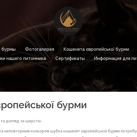
 бурмы
Фотогалерея
Кошенята європейської бурми
ки нашего питомника
Сертификаты
Информация для пи
вропейської бурми
 та догляд за шерстю.
м та неповторним кольором шубка кошенят європейської бурми потребу