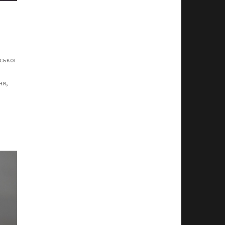
ської
ня,