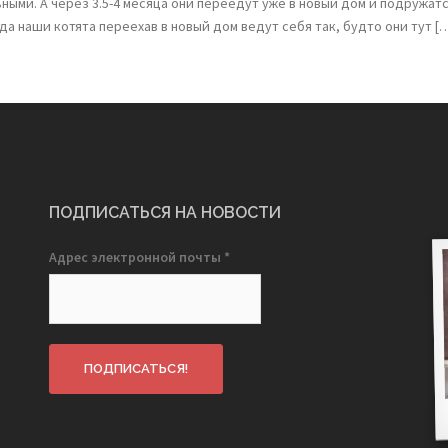
ыми. А через 3.5-4 месяца они переедут уже в новый дом и подружатс
да наши котята переехав в новый дом ведут себя так, будто они тут [
ПОДПИСАТЬСЯ НА НОВОСТИ
Адрес электронной почты
*