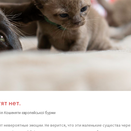
ят нет.
 in
Кошеняти європейської бурми
ит невероятные эмоции. Не верится, что эти маленькие существа чере