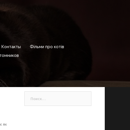
Контакты
Фільми про котів
томников
Найти:
є як