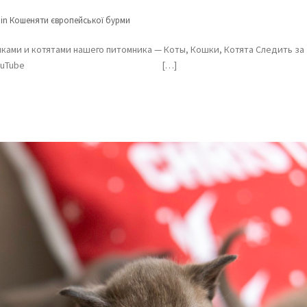
 in
Кошеняти європейської бурми
ками и котятами нашего питомника — Коты, Кошки, Котята Следить за
, Facebook и на YouTube […]