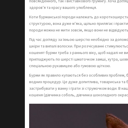
повсякденного, так і виставкового грумінгу. Хоча дог
здоров’я та красу вашого улюбленця.
Коти бурманської породи належать до короткошерстих
структурою, вона дуже м’яка, щільно прилягає і практ
породи можна не мити зовсім, якщо вони не відвідуют
Під час догляду за їхньою шерстю необхідно за допомо
шкіри та випалі волоски. При розчісуванні стимулюєть
кошенят бурми треба з раннього віку, щоб надалі не в
пригладжують по шерсті шматочком замші, хутра, шовк
спеціальною рукавицею або гумовою щіткою.
Бурми як правило купаються без особливих проблем, б
водних процедур. Це дуже допитлива, товариська та 
застрибувати у ванну і грати зі струмочком води. В н
кошеня (дівчинка соболь, дівчинка шоколадного окрас