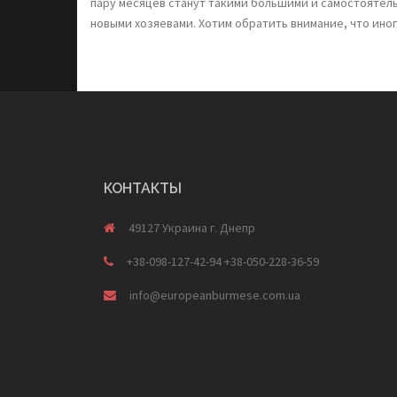
пару месяцев станут такими большими и самостоятельн
новыми хозяевами. Хотим обратить внимание, что иног
КОНТАКТЫ
49127 Украина г. Днепр
+38-098-127-42-94 +38-050-228-36-59
info@europeanburmese.com.ua