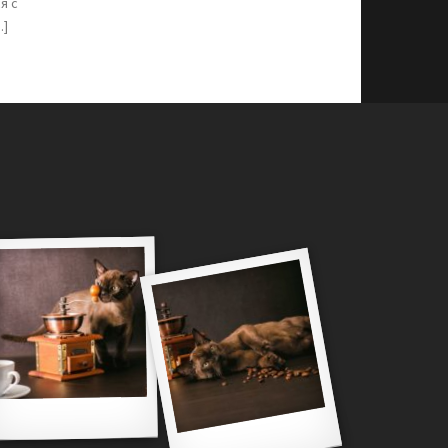
я с
…]