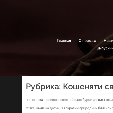
Skip
to
content
Главная
О породе
Наши
Выпускни
Рубрика: Кошеняти є
Підготовка кошеняти європейської бурми до виставки
М’яка, ніжна на дотик, з яскравим природним блиско